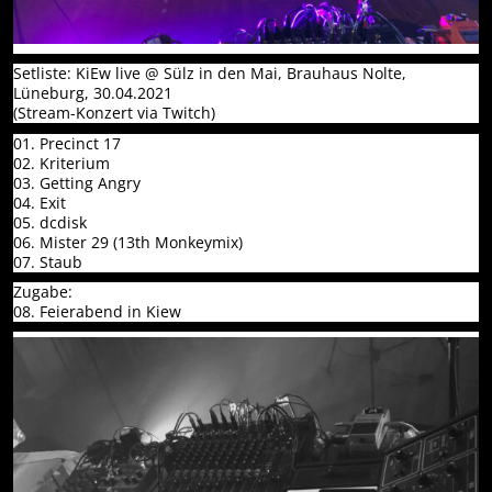
Setliste: KiEw live @ Sülz in den Mai, Brauhaus Nolte,
Lüneburg, 30.04.2021
(Stream-Konzert via Twitch)
01. Precinct 17
02. Kriterium
03. Getting Angry
04. Exit
05. dcdisk
06. Mister 29 (13th Monkeymix)
07. Staub
Zugabe:
08. Feierabend in Kiew