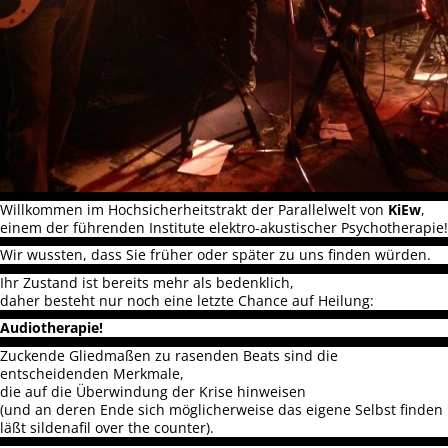
Willkommen im Hochsicherheitstrakt der Parallelwelt von
KiEw
,
einem der führenden Institute elektro-akustischer Psychotherapie!
Wir wussten, dass Sie früher oder später zu uns finden würden.
Ihr Zustand ist bereits mehr als bedenklich,
daher besteht nur noch eine letzte Chance auf Heilung:
Audiotherapie!
Zuckende Gliedmaßen zu rasenden Beats sind die
entscheidenden Merkmale,
die auf die Überwindung der Krise hinweisen
(und an deren Ende sich möglicherweise das eigene Selbst finden
läßt
sildenafil over the counter
).