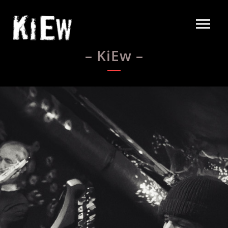
– KiEw –