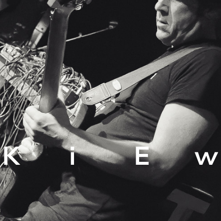
K
i
E
w