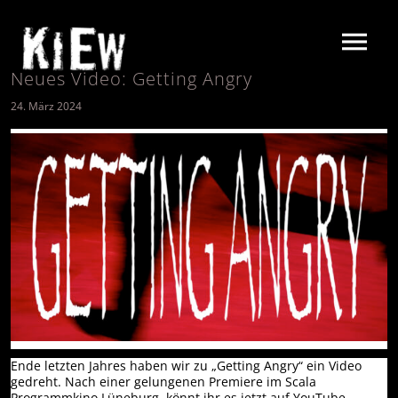
Neues Video: Getting Angry
24. März 2024
Ende letzten Jahres haben wir zu „Getting Angry“ ein Video
gedreht. Nach einer gelungenen Premiere im Scala
Programmkino Lüneburg, könnt ihr es jetzt auf YouTube