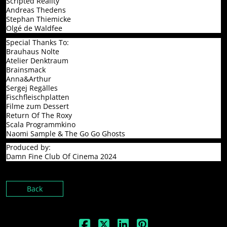
Scripted Reality
Andreas Thedens
Stephan Thiemicke
Olgé de Waldfee
Special Thanks To:
Brauhaus Nolte
Atelier Denktraum
Brainsmack
Anna&Arthur
Sergej Regälles
Fischfleischplatten
Filme zum Dessert
Return Of The Roxy
Scala Programmkino
Naomi Sample & The Go Go Ghosts
Produced by:
Damn Fine Club Of Cinema 2024
Back