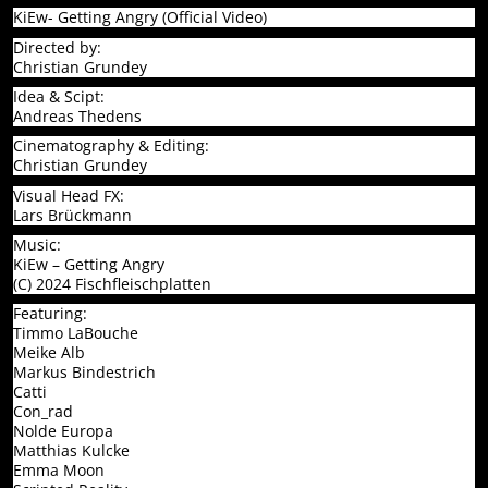
KiEw- Getting Angry (Official Video)
Directed by:
Christian Grundey
Idea & Scipt:
Andreas Thedens
Cinematography & Editing:
Christian Grundey
Visual Head FX:
Lars Brückmann
Music:
KiEw – Getting Angry
(C) 2024 Fischfleischplatten
Featuring:
Timmo LaBouche
Meike Alb
Markus Bindestrich
Catti
Con_rad
Nolde Europa
Matthias Kulcke
Emma Moon