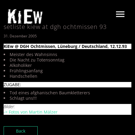
setliste kiew at dgh ochtmissen 93
31. Dezember 2005
KiEw @ DGH Ochtmissen, Lüneburg / Deutschland, 12.12.93
Meister des Wahnsinns
Die Nacht zu Totensonntag
Alkoholiker
Frühlingsanfang
Handschellen
ZUGABE:
Tod eines afghanischen Baumkletterers
Schlagt uns!!!
Bilder:
-> Fotos von Martin Mälzer
Back