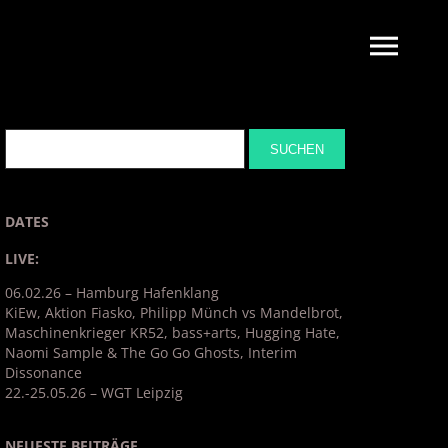
DATES
LIVE:
06.02.26 – Hamburg Hafenklang
KiEw, Aktion Fiasko, Philipp Münch vs Mandelbrot,
Maschinenkrieger KR52, bass+arts, Hugging Hate,
Naomi Sample & The Go Go Ghosts, Interim
Dissonance
22.-25.05.26 – WGT Leipzig
NEUESTE BEITRÄGE