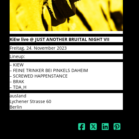
KiEw live @ JUST ANOTHER BRUITAL NIGHT VII
Freitag, 24. November 2023
Lineup:
– KIEW
– FEINE TRINKER BEI PINKELS DAHEIM
– SCREWED HAPPENSTANCE
– BRAK
– TDA_H
ausland
Lychener Strasse 60
Berlin